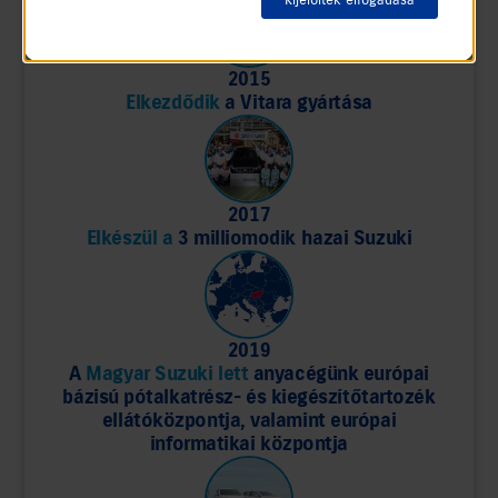
2015
Elkezdődik
a Vitara gyártása
2017
Elkészül a
3 milliomodik hazai Suzuki
2019
A
Magyar Suzuki lett
anyacégünk európai
bázisú pótalkatrész- és kiegészítőtartozék
ellátóközpontja, valamint európai
informatikai központja