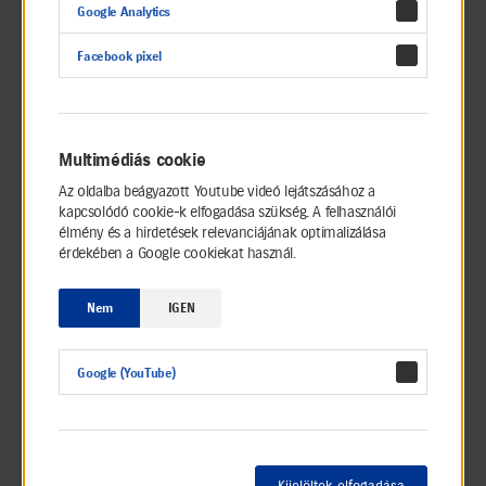
export-tevékenységünket, mely mára azt
Google Analytics
jelenti, hogy
az általunk gyártott Suzuki
modelleket világszerte exportáljuk
Facebook pixel
Multimédiás cookie
2006
Elkészül az
1 milliomodik hazai Suzuki
Az oldalba beágyazott Youtube videó lejátszásához a
kapcsolódó cookie-k elfogadása szükség. A felhasználói
élmény és a hirdetések relevanciájának optimalizálása
érdekében a Google cookiekat használ.
2011
Nem
IGEN
Elkészül a
2 milliomodik hazai Suzuki
Google (YouTube)
2013
Az
S-CROSS
-szal bővül a termékpalettánk
Kijelöltek elfogadása