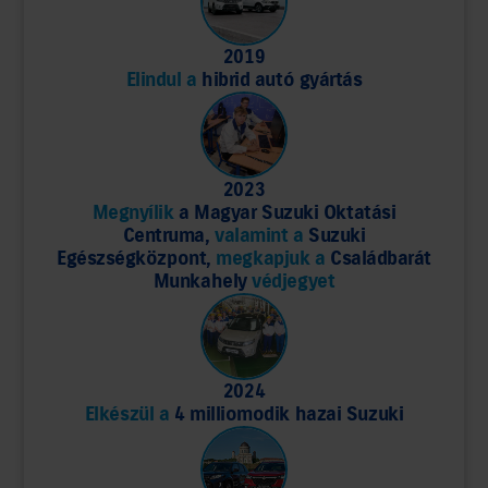
2019
Elindul a
hibrid autó gyártás
2023
Megnyílik
a Magyar Suzuki Oktatási
Centruma,
valamint a
Suzuki
Egészségközpont,
megkapjuk a
Családbarát
Munkahely
védjegyet
2024
Elkészül a
4 milliomodik hazai Suzuki