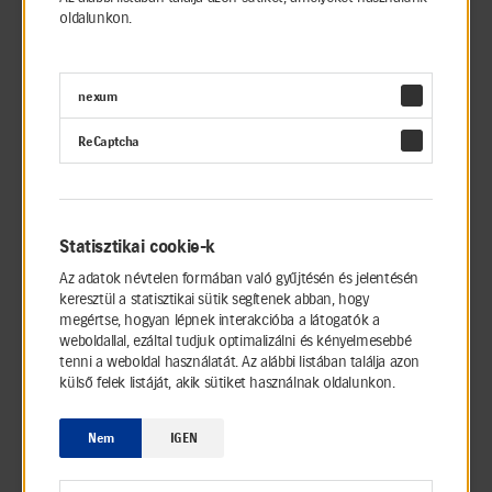
A Suzuki Csoport megteszi első lépéseit
oldalunkon.
Kelet-Európában,
amikor autógyártásról
szóló megállapodást ír alá Magyarországgal
nexum
ReCaptcha
1991
Megalakul a Magyar Suzuki
Statisztikai cookie-k
Az adatok névtelen formában való gyűjtésén és jelentésén
1992
keresztül a statisztikai sütik segítenek abban, hogy
megértse, hogyan lépnek interakcióba a látogatók a
Megkezdődik
az ötajtós Swiftek
weboldallal, ezáltal tudjuk optimalizálni és kényelmesebbé
sorozatgyártása
tenni a weboldal használatát. Az alábbi listában találja azon
külső felek listáját, akik sütiket használnak oldalunkon.
Nem
IGEN
1994
A hazai értékesítés mellett megkezdtük