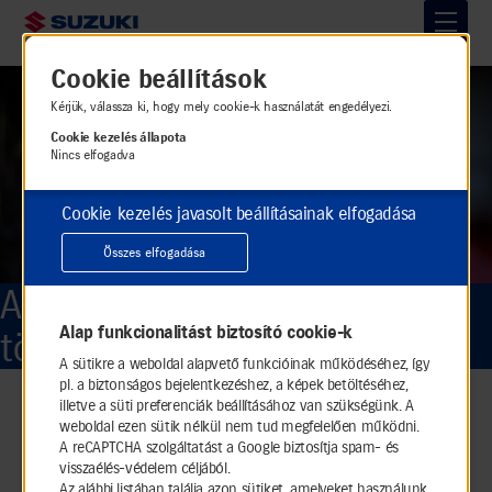
Cookie beállítások
Ugrás
a
Kérjük, válassza ki, hogy mely cookie-k használatát engedélyezi.
fő
Cookie kezelés állapota
tartalomra
Nincs elfogadva
Cookie kezelés javasolt beállításainak elfogadása
Összes elfogadása
A Magyar Suzuki
rövid
Alap funkcionalitást biztosító cookie-k
története
A sütikre a weboldal alapvető funkcióinak működéséhez, így
pl. a biztonságos bejelentkezéshez, a képek betöltéséhez,
Történetünk
illetve a süti preferenciák beállításához van szükségünk. A
weboldal ezen sütik nélkül nem tud megfelelően működni.
A reCAPTCHA szolgáltatást a Google biztosítja spam- és
visszaélés-védelem céljából.
1990
Az alábbi listában találja azon sütiket, amelyeket használunk